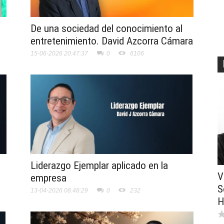
De una sociedad del conocimiento al
entretenimiento. David Azcorra Cámara
15-06-2026 20:47:37
0
6106
Liderazgo Ejemplar aplicado en la
V
empresa
S
13-04-2026 08:48:29
0
232
H