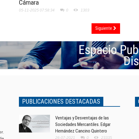
Cámara
05-11-2025 07:58:34
0
1303
Siguiente
PUBLICACIONES DESTACADAS
Ventajas y Desventajas de las
Sociedades Mercantiles. Edgar
Hernández Cancino Quintero
r.
26-07-2021
0
23335
de