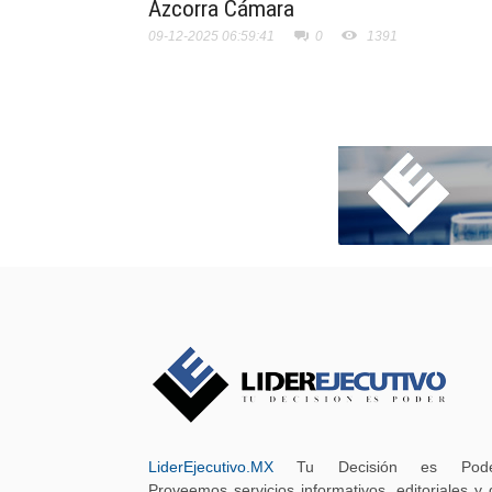
Azcorra Cámara
09-12-2025 06:59:41
0
1391
LiderEjecutivo.MX
Tu Decisión es Pode
Proveemos servicios informativos, editoriales y 