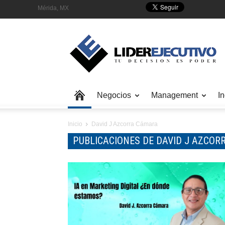
Mérida, MX
Negocios
Management
In
Inicio
David J Azcorra Cámara
PUBLICACIONES DE DAVID J AZCOR