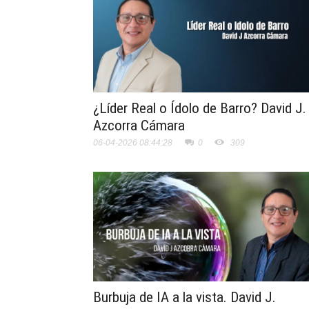
¿Líder Real o Ídolo de Barro? David J.
Azcorra Cámara
06-04-2026 08:44:28
0
309
Burbuja de IA a la vista. David J.