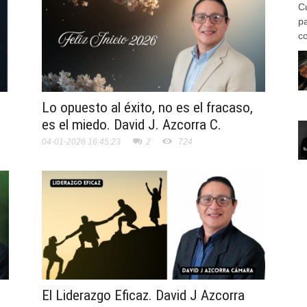
C
p
co
Lo opuesto al éxito, no es el fracaso,
es el miedo. David J. Azcorra C.
04-01-2026 16:45:23
2
724
El Liderazgo Eficaz. David J Azcorra