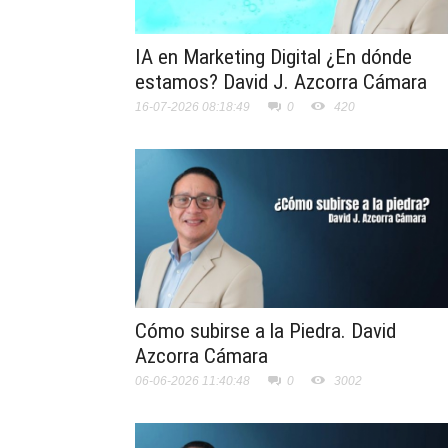
IA en Marketing Digital ¿En dónde
estamos? David J. Azcorra Cámara
16-07-2026 08:18:49
0
420
Cómo subirse a la Piedra. David
Azcorra Cámara
06-06-2026 11:40:48
0
3002