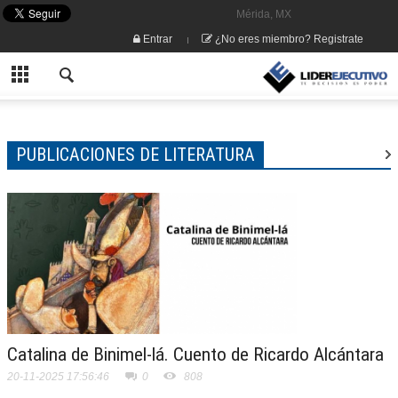
Mérida, MX
Entrar
¿No eres miembro? Registrate
PUBLICACIONES DE LITERATURA
Catalina de Binimel-lá. Cuento de Ricardo Alcántara
20-11-2025 17:56:46
0
808