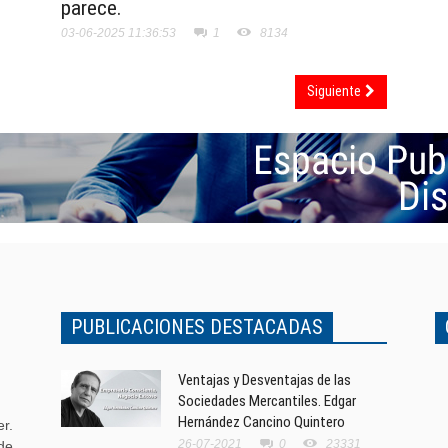
parece.
03-06-2025 11:36:53
1
8134
Siguiente
PUBLICACIONES DESTACADAS
Ventajas y Desventajas de las
Sociedades Mercantiles. Edgar
Hernández Cancino Quintero
r.
26-07-2021
0
23331
de