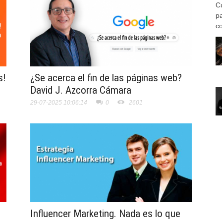
C
p
co
s!
¿Se acerca el fin de las páginas web?
David J. Azcorra Cámara
29-07-2025 10:06:14
0
2601
Influencer Marketing. Nada es lo que