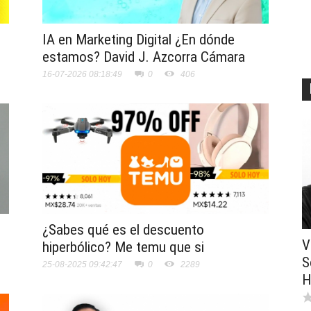
IA en Marketing Digital ¿En dónde
estamos? David J. Azcorra Cámara
16-07-2026 08:18:49
0
406
¿Sabes qué es el descuento
V
hiperbólico? Me temu que si
S
25-08-2025 09:42:47
0
2289
H