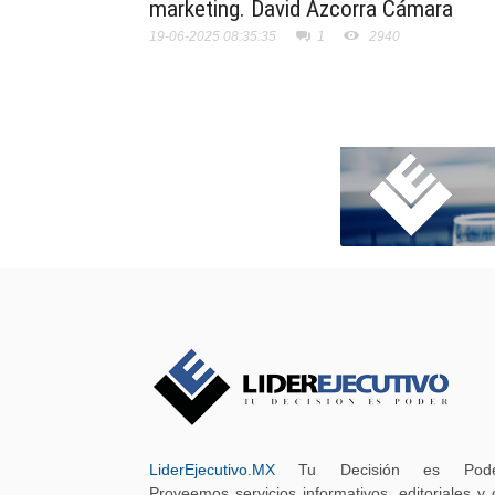
marketing. David Azcorra Cámara
19-06-2025 08:35:35
1
2940
LiderEjecutivo.MX
Tu Decisión es Pode
Proveemos servicios informativos, editoriales y 