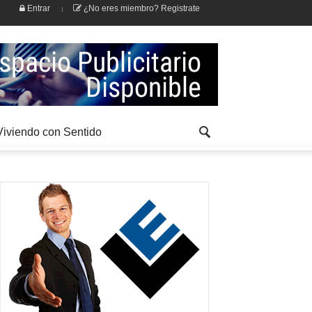
Entrar
¿No eres miembro? Registrate
Viviendo con Sentido