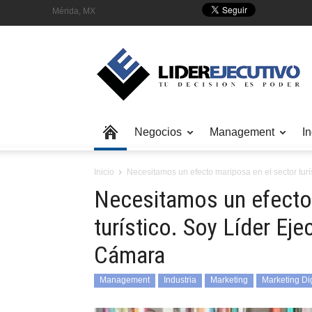
Mérida, MX
Negocios
Management
In
Inicio
Necesitamos un efecto mariposa en el sector turí
Necesitamos un efecto 
turístico. Soy Líder Eje
Cámara
Management
Industria
Marketing
Marketing Dig