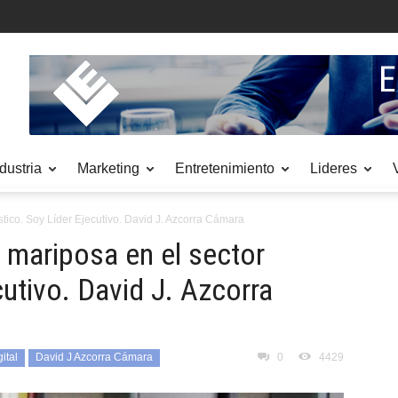
dustria
Marketing
Entretenimiento
Lideres
stico. Soy Líder Ejecutivo. David J. Azcorra Cámara
mariposa en el sector
cutivo. David J. Azcorra
ital
David J Azcorra Cámara
0
4429