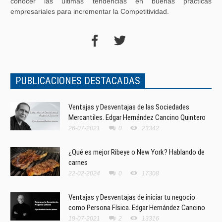
conocer las últimas tendencias en buenas prácticas
empresariales para incrementar la Competitividad.
PUBLICACIONES DESTACADAS
Ventajas y Desventajas de las Sociedades
Mercantiles. Edgar Hernández Cancino Quintero
26-07-2021
0
23342
¿Qué es mejor Ribeye o New York? Hablando de
carnes
22-02-2024
0
17308
Ventajas y Desventajas de iniciar tu negocio
como Persona Física. Edgar Hernández Cancino
19-07-2021
2
13316