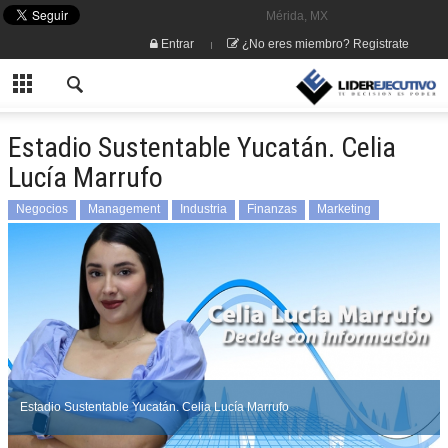
Mérida, MX
Entrar
¿No eres miembro? Registrate
Estadio Sustentable Yucatán. Celia
Lucía Marrufo
Negocios
Management
Industria
Finanzas
Marketing
Estadio Sustentable Yucatán. Celia Lucía Marrufo