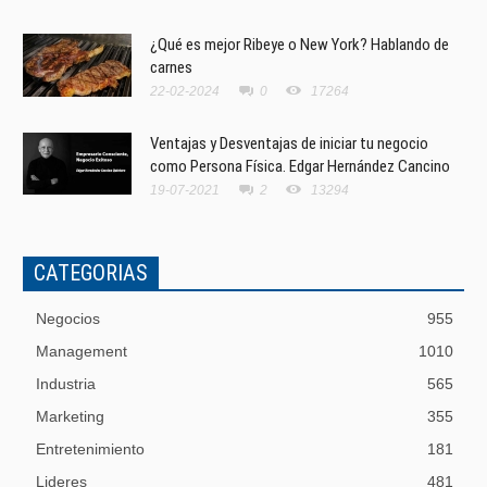
¿Qué es mejor Ribeye o New York? Hablando de
carnes
22-02-2024
0
17264
Ventajas y Desventajas de iniciar tu negocio
como Persona Física. Edgar Hernández Cancino
19-07-2021
2
13294
CATEGORIAS
Negocios
955
Management
1010
Industria
565
Marketing
355
Entretenimiento
181
Lideres
481