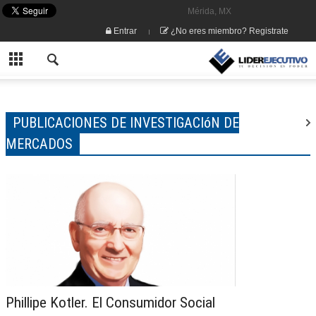
Mérida, MX
Entrar
¿No eres miembro? Registrate
PUBLICACIONES DE INVESTIGACIóN DE
MERCADOS
Phillipe Kotler. El Consumidor Social