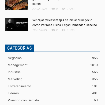
carnes
22-02-2024
0
17262
Ventajas y Desventajas de iniciar tu negocio
como Persona Física. Edgar Hernández Cancino
19-07-2021
2
13293
CATEGORIAS
Negocios
955
Management
1010
Industria
565
Marketing
355
Entretenimiento
181
Lideres
481
Viviendo con Sentido
69