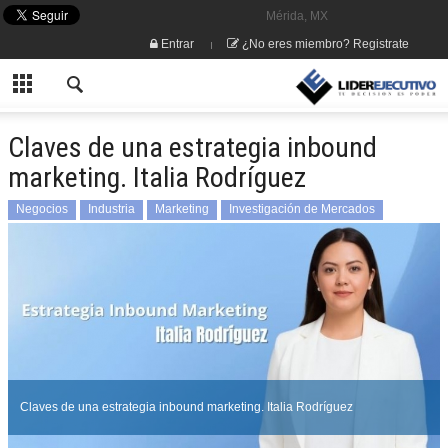
Mérida, MX
Entrar
¿No eres miembro? Registrate
Claves de una estrategia inbound
marketing. Italia Rodríguez
Negocios
Industria
Marketing
Investigación de Mercados
Marketing Digital
Medios
Publicidad
Italia Rodríguez
Claves de una estrategia inbound marketing. Italia Rodríguez