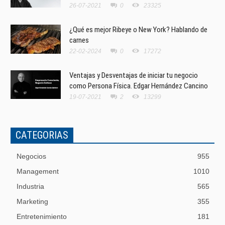
26-07-2021
0
23325
¿Qué es mejor Ribeye o New York? Hablando de
carnes
22-02-2024
0
17272
Ventajas y Desventajas de iniciar tu negocio
como Persona Física. Edgar Hernández Cancino
19-07-2021
2
13299
CATEGORIAS
Negocios
955
Management
1010
Industria
565
Marketing
355
Entretenimiento
181