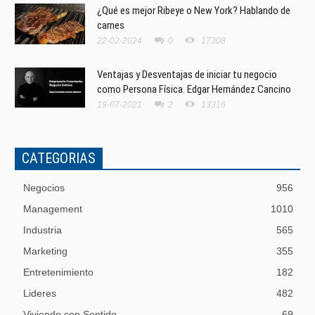
¿Qué es mejor Ribeye o New York? Hablando de
carnes
22-02-2024
0
17308
Ventajas y Desventajas de iniciar tu negocio
como Persona Física. Edgar Hernández Cancino
19-07-2021
2
13316
CATEGORIAS
Negocios
956
Management
1010
Industria
565
Marketing
355
Entretenimiento
182
Lideres
482
Viviendo con Sentido
69