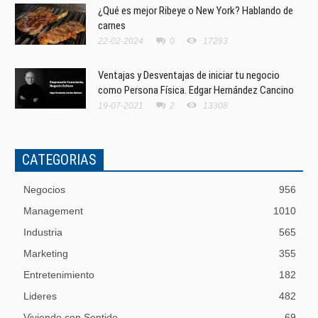
¿Qué es mejor Ribeye o New York? Hablando de
carnes
22-02-2024
0
17293
Ventajas y Desventajas de iniciar tu negocio
como Persona Física. Edgar Hernández Cancino
19-07-2021
2
13308
CATEGORIAS
Negocios
956
Management
1010
Industria
565
Marketing
355
Entretenimiento
182
Lideres
482
Viviendo con Sentido
69